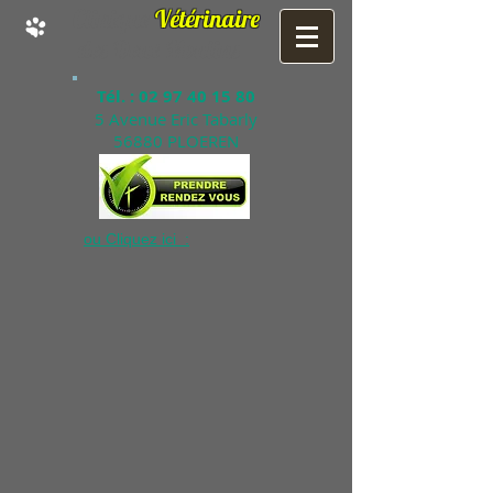
Clinique
Vétérinaire
des Deux Moulins
Tél. :
02 97 40 15 80
5 Avenue Eric Tabarly
56880 PLOEREN
ou Cliquez ici :