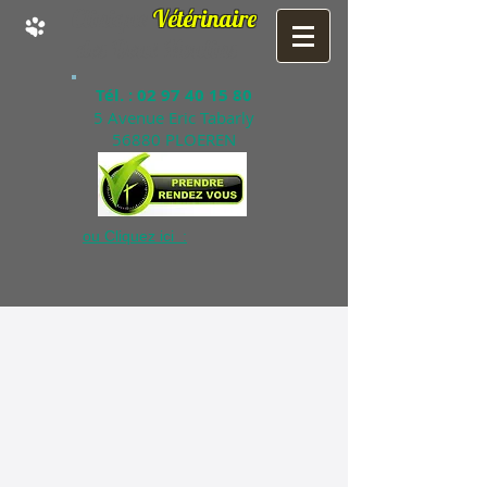
Clinique
Vétérinaire
des Deux Moulins
Tél. :
02 97 40 15 80
5 Avenue Eric Tabarly
56880 PLOEREN
ou Cliquez ici :