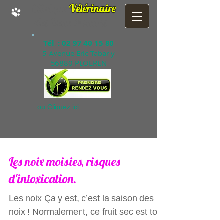
Clinique
Vétérinaire
des Deux Moulins
Tél. :
02 97 40 15 80
5 Avenue Eric Tabarly
56880 PLOEREN
ou Cliquez ici :
Les noix moisies, risques
d'intoxication.
Les noix Ça y est, c’est la saison des
noix ! Normalement, ce fruit sec est tout