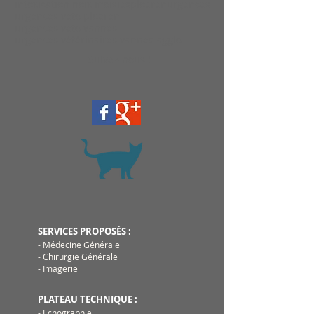
intoxication noix moisies
ploeren
urgences
urgences veto ploeren
urgences veto vannes
urgences vétérinaires vannes agglo
Suivez-nous !
SERVICES PROPOSÉS :
- Médecine Générale
- Chirurgie Générale
- Imagerie
PLATEAU TECHNIQUE :
- Echographie