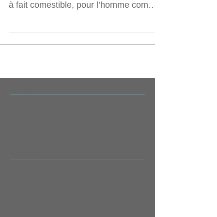
à fait comestible, pour l’homme comme
pour l’animal. Et...
Catégories
Tous les posts
(31)
31 posts
Chiens
(5)
5 posts
Chats
(6)
6 posts
Votre communauté
(2)
2 posts
Archive
décembre 2023
(1)
1 post
mars 2022
(1)
1 post
octobre 2021
(1)
1 post
février 2021
(1)
1 post
novembre 2020
(1)
1 post