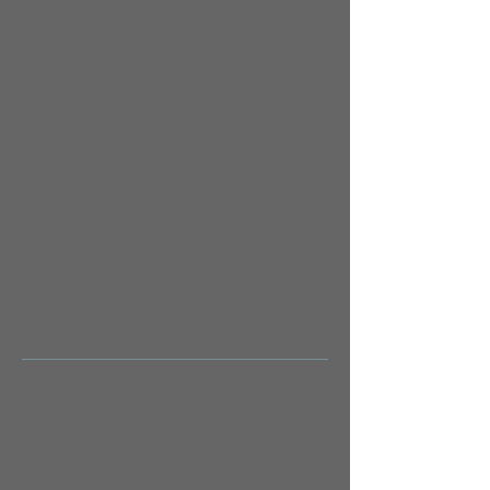
juillet 2020
(1)
1 post
mars 2020
(2)
2 posts
février 2020
(1)
1 post
janvier 2020
(2)
2 posts
juin 2019
(1)
1 post
avril 2019
(5)
5 posts
mars 2019
(2)
2 posts
février 2019
(1)
1 post
novembre 2018
(1)
1 post
juillet 2018
(3)
3 posts
décembre 2017
(2)
2 posts
octobre 2017
(2)
2 posts
août 2014
(2)
2 posts
janvier 2014
(1)
1 post
Mots clés
Vannes Ploeren Chocolat Intoxication chie
canicule
chat
chenilles processionnaires
chien
chiens dans la voiture
chocolat
coup de chaleur
golfe du morbihan
intox automne
intoxication
intoxication chien