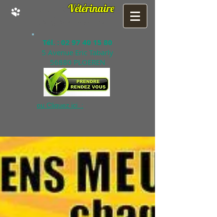
Clinique
Vétérinaire
des Deux Moulins
Tél. :
02 97 40 15 80
5 Avenue Eric Tabarly
56880 PLOEREN
ou Cliquez ici :