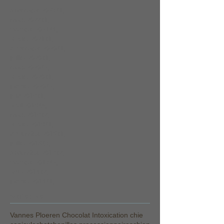
décembre 2023
(1)
1 post
mars 2022
(1)
1 post
octobre 2021
(1)
1 post
février 2021
(1)
1 post
novembre 2020
(1)
1 post
juillet 2020
(1)
1 post
mars 2020
(2)
2 posts
février 2020
(1)
1 post
janvier 2020
(2)
2 posts
juin 2019
(1)
1 post
avril 2019
(5)
5 posts
mars 2019
(2)
2 posts
février 2019
(1)
1 post
novembre 2018
(1)
1 post
juillet 2018
(3)
3 posts
décembre 2017
(2)
2 posts
octobre 2017
(2)
2 posts
août 2014
(2)
2 posts
janvier 2014
(1)
1 post
Mots clés
Vannes Ploeren Chocolat Intoxication chie