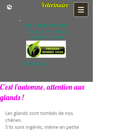
Clinique
Vétérinaire
des Deux Moulins
Tél. :
02 97 40 15 80
5 Avenue Eric Tabarly
56880 PLOEREN
ou Cliquez ici :
C'est l'automne, attention aux
glands !
Les glands sont tombés de nos 
chênes.
S'ils sont ingérés, même en petite 