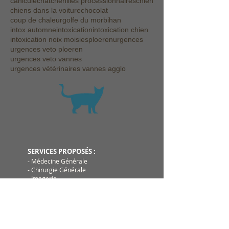
canicule
chat
chenilles processionnaires
chien
chiens dans la voiture
chocolat
coup de chaleur
golfe du morbihan
intox automne
intoxication
intoxication chien
intoxication noix moisies
ploeren
urgences
urgences veto ploeren
urgences veto vannes
urgences vétérinaires vannes agglo
SERVICES PROPOSÉS :
- Médecine Générale
- Chirurgie Générale
- Imagerie
PLATEAU TECHNIQUE :
- Echographie
- Radiologie numérique
- Analyses hématologiques