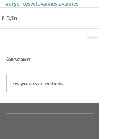
#urgencesvetovannes
#vannes
Commentaires
Rédigez un commentaire...
Archive
décembre 2023
(1)
1 post
mars 2022
(1)
1 post
octobre 2021
(1)
1 post
février 2021
(1)
1 post