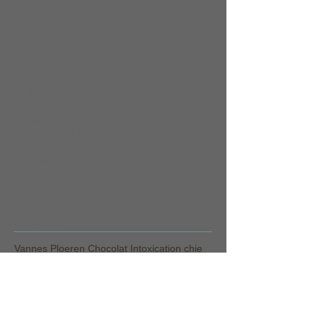
novembre 2020
(1)
1 post
juillet 2020
(1)
1 post
mars 2020
(2)
2 posts
février 2020
(1)
1 post
janvier 2020
(2)
2 posts
juin 2019
(1)
1 post
avril 2019
(5)
5 posts
mars 2019
(2)
2 posts
février 2019
(1)
1 post
novembre 2018
(1)
1 post
juillet 2018
(3)
3 posts
décembre 2017
(2)
2 posts
octobre 2017
(2)
2 posts
août 2014
(2)
2 posts
janvier 2014
(1)
1 post
Mots clés
Vannes Ploeren Chocolat Intoxication chie
canicule
chat
chenilles processionnaires
chien
chiens dans la voiture
chocolat
coup de chaleur
golfe du morbihan
intox automne
intoxication
intoxication chien
intoxication noix moisies
ploeren
urgences