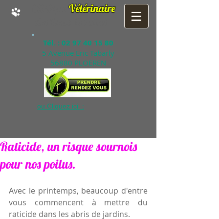
Clinique
Vétérinaire
des Deux Moulins
Tél. :
02 97 40 15 80
5 Avenue Eric Tabarly
56880 PLOEREN
ou Cliquez ici :
Raticide, un risque sournois
pour nos poilus.
Avec le printemps, beaucoup d'entre 
vous commencent à mettre du 
raticide dans les abris de jardins.